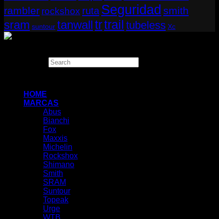
Seguridad
rambler
smith
ruta
rockshox
tr
sram
tanwall
trail
tubeless
suntour
Xc
Copyright 2026 ©
THUGBIKE CHILE
Search
×
HOME
MARCAS
Abus
Bianchi
Fox
Maxxis
Michelin
Rockshox
Shimano
Smith
SRAM
Suntour
Topeak
Urge
WTB