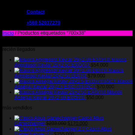
Contact
09:00 - 19:00
+569 52037279
Inicio
/
Productos etiquetados “700x38”
No se encontraron productos que concuerden con la
selección.
recién llegados
Maxxis
Aggressor Kevlar 29×2.50 EXO/TR
$
54.000
Maxxis
Aggressor Kevlar 29×2.50 DD/TR
$
79.000
Maxxis
Assegai Kevlar 29×2.5 EXO+/TR/3CT
$
70.000
Maxxis
Assegai Kevlar 29×2.50 EXO/TR
$
50.000
más vendidos
Casco Abus
El
El
Gamechanger
$
203.000
$
170.000
precio
precio
Casco Abus
original
actual
Gamechanger 2.0
$
255.000