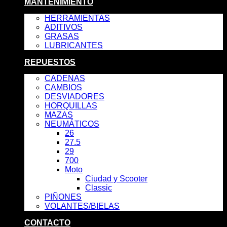
MANTENIMIENTO
HERRAMIENTAS
ADITIVOS
GRASAS
LUBRICANTES
REPUESTOS
CADENAS
CAMBIOS
DESVIADORES
HORQUILLAS
MAZAS
NEUMÁTICOS
26
27.5
29
700
Moto
Ciudad y Scooter
Classic
PIÑONES
VOLANTES/BIELAS
CONTACTO