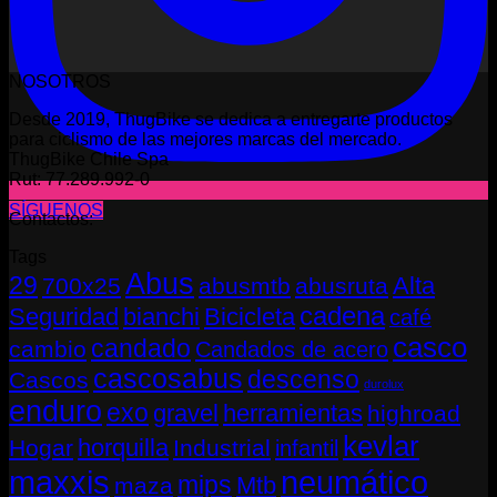
NOSOTROS
Desde 2019, ThugBike se dedica a entregarte productos
para ciclismo de las mejores marcas del mercado.
ThugBike Chile Spa
Rut: 77.289.992-0
SÍGUENOS
Contactos:
Tags
Abus
29
Alta
700x25
abusmtb
abusruta
cadena
Seguridad
bianchi
Bicicleta
café
casco
candado
cambio
Candados de acero
cascosabus
descenso
Cascos
durolux
enduro
exo
gravel
herramientas
highroad
kevlar
horquilla
Hogar
Industrial
infantil
neumático
maxxis
mips
Mtb
maza