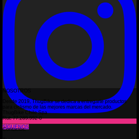
NOSOTROS
Desde 2019, ThugBike se dedica a entregarte productos
para ciclismo de las mejores marcas del mercado.
ThugBike Chile Spa
Rut: 77.289.992-0
SÍGUENOS
Contactos: