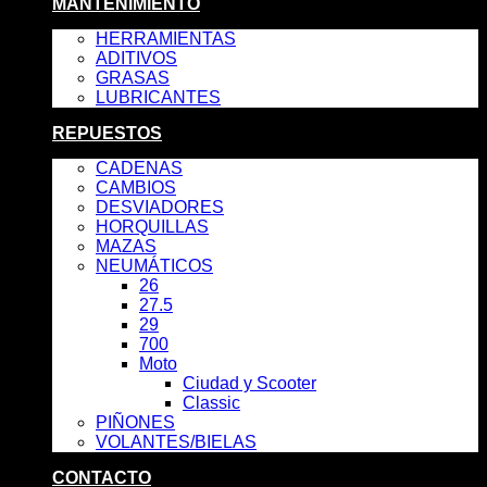
MANTENIMIENTO
HERRAMIENTAS
ADITIVOS
GRASAS
LUBRICANTES
REPUESTOS
CADENAS
CAMBIOS
DESVIADORES
HORQUILLAS
MAZAS
NEUMÁTICOS
26
27.5
29
700
Moto
Ciudad y Scooter
Classic
PIÑONES
VOLANTES/BIELAS
CONTACTO