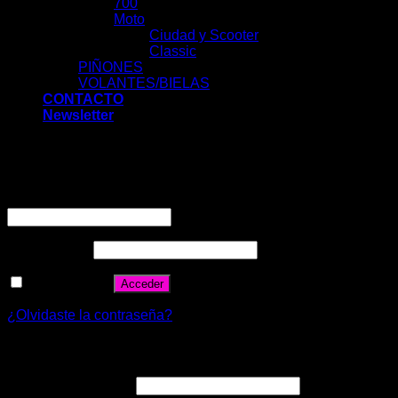
700
Moto
Ciudad y Scooter
Classic
PIÑONES
VOLANTES/BIELAS
CONTACTO
Newsletter
Acceder
Nombre de usuario o correo electrónico
*
Contraseña
*
Recuérdame
Acceder
¿Olvidaste la contraseña?
Registrarse
Correo electrónico
*