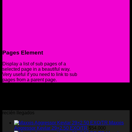
Pages Element
Display a list of sub pages of a
selected page in a beautiful way.
Very useful if you need to link to sub
pages from a parent page.
Default Style
Sorry, no pages was found
recién llegados
Maxxis
Aggressor Kevlar 29×2.50 EXO/TR
$
54.000