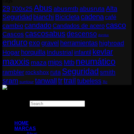
Tags
Abus
29
Alta
700x25
abusmtb
abusruta
cadena
Seguridad
bianchi
Bicicleta
café
casco
candado
cambio
Candados de acero
cascosabus
descenso
Cascos
durolux
enduro
exo
gravel
herramientas
highroad
kevlar
horquilla
Hogar
Industrial
infantil
neumático
maxxis
mips
Mtb
maza
Seguridad
rambler
smith
ruta
rockshox
tr
sram
tanwall
trail
tubeless
suntour
Xc
Copyright 2026 ©
THUGBIKE CHILE
Search
×
HOME
MARCAS
Abus