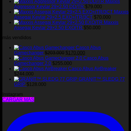
Maxxis
Aggressor Kevlar 29×2.50 DD/TR
$
79.000
Maxxis
Assegai Kevlar 29×2.5 EXO+/TR/3CT
$
70.000
Maxxis
Assegai Kevlar 29×2.50 EXO/TR
$
50.000
más vendidos
Casco Abus
El
El
Gamechanger
$
203.000
$
170.000
precio
precio
Casco Abus
original
actual
Gamechanger 2.0
$
255.000
era:
es:
Casco Abus AirBreaker
$203.000.
$170.000.
$
244.000
GRANIT™ SLEDG 77
GRIP
$
128.000
Instagram
CARGAR MÁS