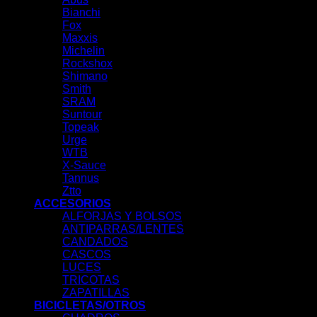
Bianchi
Fox
Maxxis
Michelin
Rockshox
Shimano
Smith
SRAM
Suntour
Topeak
Urge
WTB
X-Sauce
Tannus
Ztto
ACCESORIOS
ALFORJAS Y BOLSOS
ANTIPARRAS/LENTES
CANDADOS
CASCOS
LUCES
TRICOTAS
ZAPATILLAS
BICICLETAS/OTROS