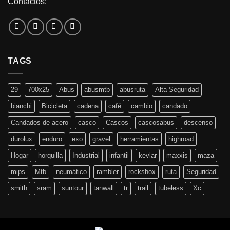
Contactos:
TAGS
29
700x25
Abus
abusmtb
abusruta
Alta Seguridad
bianchi
Bicicleta
cadena
café
cambio
candado
Candados de acero
casco
Cascos
cascosabus
descenso
durolux
enduro
exo
gravel
herramientas
highroad
Hogar
horquilla
Industrial
infantil
kevlar
maxxis
maza
mips
Mtb
neumático
rambler
rockshox
ruta
Seguridad
smith
sram
suntour
tanwall
tr
trail
tubeless
Xc