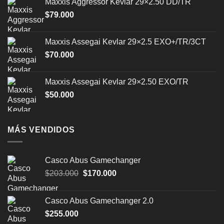
Maxxis Aggressor Kevlar 29×2.50 DD/TR
$
79.000
Maxxis Assegai Kevlar 29×2.5 EXO+/TR/3CT
$
70.000
Maxxis Assegai Kevlar 29×2.50 EXO/TR
$
50.000
MÁS VENDIDOS
Casco Abus Gamechanger
El
El
$
203.000
$
170.000
precio
precio
original
actual
Casco Abus Gamechanger 2.0
era:
es:
$
255.000
$203.000.
$170.000.