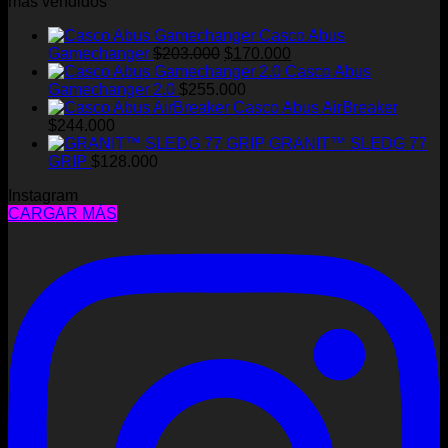
más vendidos
Casco Abus
El
El
Gamechanger
$
203.000
$
170.000
precio
precio
Casco Abus
original
actual
Gamechanger 2.0
$
255.000
era:
es:
Casco Abus AirBreaker
$203.000.
$170.000.
$
244.000
GRANIT™ SLEDG 77
GRIP
$
128.000
Instagram
CARGAR MÁS