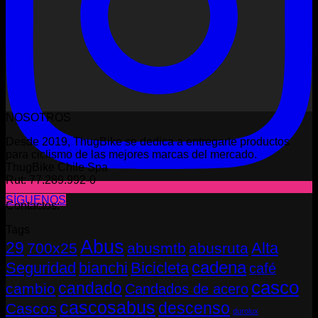
NOSOTROS
Desde 2019, ThugBike se dedica a entregarte productos
para ciclismo de las mejores marcas del mercado.
ThugBike Chile Spa
Rut: 77.289.992-0
SÍGUENOS
Contactos:
Tags
Abus
29
Alta
700x25
abusmtb
abusruta
cadena
Seguridad
bianchi
Bicicleta
café
casco
candado
cambio
Candados de acero
cascosabus
descenso
Cascos
durolux