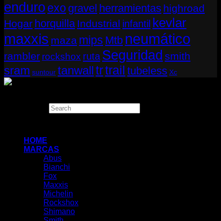
enduro
exo
gravel
herramientas
highroad
kevlar
horquilla
Hogar
Industrial
infantil
neumático
maxxis
mips
Mtb
maza
Seguridad
rambler
smith
ruta
rockshox
tr
sram
tanwall
trail
tubeless
suntour
Xc
Copyright 2026 ©
THUGBIKE CHILE
Search
×
HOME
MARCAS
Abus
Bianchi
Fox
Maxxis
Michelin
Rockshox
Shimano
Smith