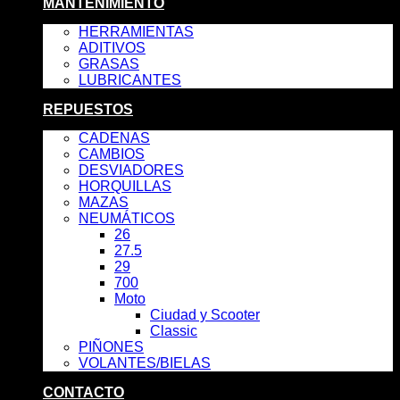
MANTENIMIENTO
HERRAMIENTAS
ADITIVOS
GRASAS
LUBRICANTES
REPUESTOS
CADENAS
CAMBIOS
DESVIADORES
HORQUILLAS
MAZAS
NEUMÁTICOS
26
27.5
29
700
Moto
Ciudad y Scooter
Classic
PIÑONES
VOLANTES/BIELAS
CONTACTO