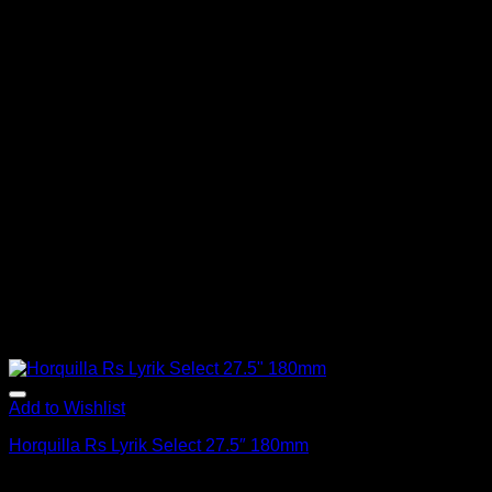
Add to Wishlist
Horquilla Rs Lyrik Select 27.5″ 180mm
El
El
$
790.000
$
549.000