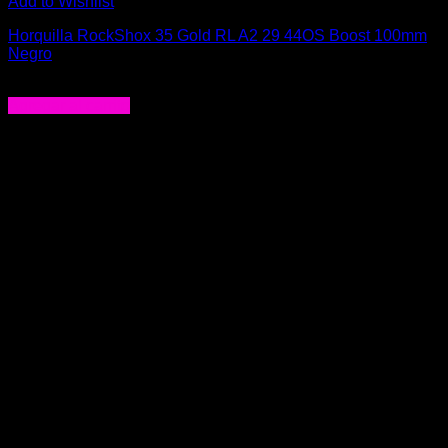
Add to Wishlist
Horquilla RockShox 35 Gold RL A2 29 44OS Boost 100mm
Negro
$
528.000
Agregar al carrito