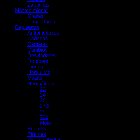
Zapatillas
Mantenimiento
Grasas
Limpiadores
Repuestos
Antipinchazos
Cadenas
Cámaras
Cambios
Desviadores
Droppers
Frenos
Horquillas
Mazas
Neumáticos
20
24
26
27.5
29
700
Moto
Pedales
Piñones
Volantes/bielas