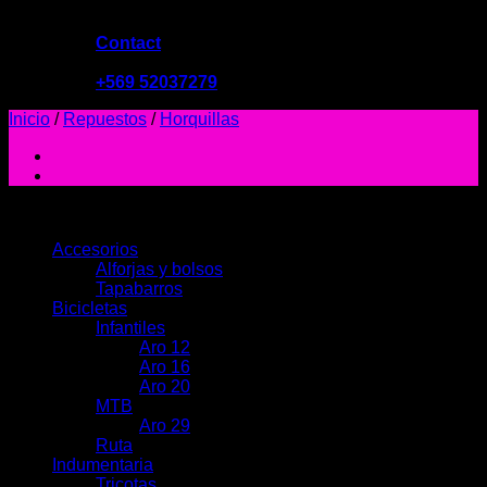
Contact
09:00 - 19:00
+569 52037279
Inicio
/
Repuestos
/
Horquillas
PRODUCTOS
Accesorios
Alforjas y bolsos
Tapabarros
Bicicletas
Infantiles
Aro 12
Aro 16
Aro 20
MTB
Aro 29
Ruta
Indumentaria
Tricotas