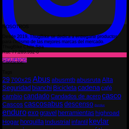
NOSOTROS
Desde 2019, ThugBike se dedica a entregarte productos
para ciclismo de las mejores marcas del mercado.
ThugBike Chile Spa
Rut: 77.289.992-0
SÍGUENOS
Contactos:
Tags
Abus
29
Alta
700x25
abusmtb
abusruta
cadena
Seguridad
bianchi
Bicicleta
café
casco
candado
cambio
Candados de acero
cascosabus
descenso
Cascos
durolux
enduro
exo
gravel
herramientas
highroad
kevlar
horquilla
Hogar
Industrial
infantil