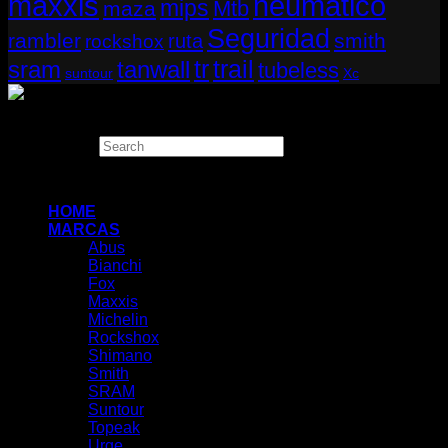
neumático
maxxis
mips
Mtb
maza
Seguridad
rambler
smith
ruta
rockshox
tr
sram
tanwall
trail
tubeless
suntour
Xc
Copyright 2026 ©
THUGBIKE CHILE
Search
×
HOME
MARCAS
Abus
Bianchi
Fox
Maxxis
Michelin
Rockshox
Shimano
Smith
SRAM
Suntour
Topeak
Urge