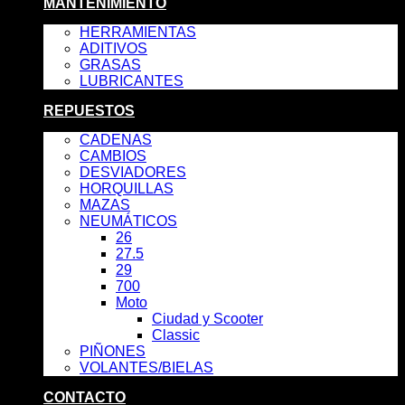
MANTENIMIENTO
HERRAMIENTAS
ADITIVOS
GRASAS
LUBRICANTES
REPUESTOS
CADENAS
CAMBIOS
DESVIADORES
HORQUILLAS
MAZAS
NEUMÁTICOS
26
27.5
29
700
Moto
Ciudad y Scooter
Classic
PIÑONES
VOLANTES/BIELAS
CONTACTO