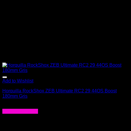
elegir
en
la
página
de
producto
Add to Wishlist
Horquilla RockShox ZEB Ultimate RC2 29 44OS Boost
180mm Gris
$
1.268.990
Agregar al carrito
-31%