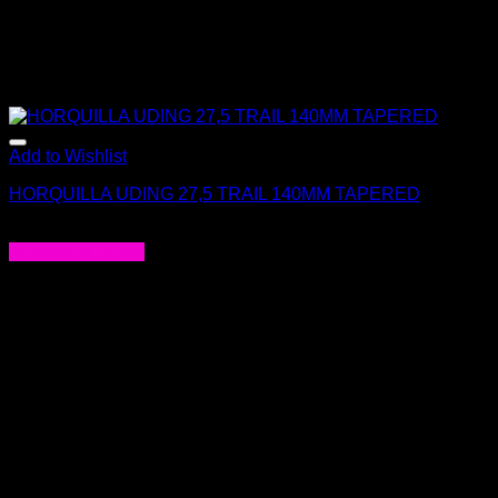
Add to Wishlist
HORQUILLA UDING 27,5 TRAIL 140MM TAPERED
El
El
$
380.000
$
250.000
precio
precio
Agregar al carrito
original
actual
era:
es:
$380.000.
$250.000.