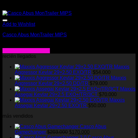
Add to Wishlist
Casco Abus MonTrailer MIPS
$
193.000
Seleccionar opciones
Este
recién llegados
producto
Maxxis
tiene
Aggressor Kevlar 29×2.50 EXO/TR
$
54.000
múltiples
Maxxis
variantes.
Aggressor Kevlar 29×2.50 DD/TR
$
79.000
Las
Maxxis
opciones
Assegai Kevlar 29×2.5 EXO+/TR/3CT
$
70.000
se
Maxxis
pueden
Assegai Kevlar 29×2.50 EXO/TR
$
50.000
elegir
en
más vendidos
la
página
Casco Abus
de
El
El
Gamechanger
$
203.000
$
170.000
producto
precio
precio
Casco Abus